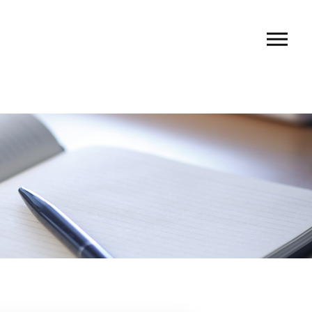
ー料金
フ紹介
セス