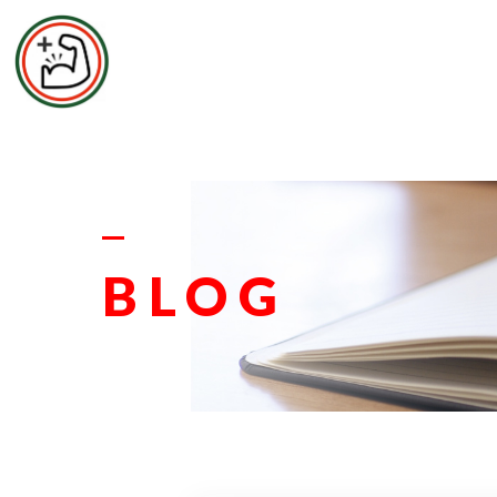
エムズ整
お
BLOG