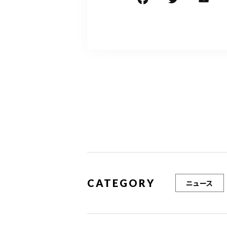
F
T
E
a
w
c
it
ai
e
te
l
b
r
o
o
k
CATEGORY
ニュース