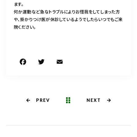
ます。
何か運動など急なトラブルによりお怪我をしてしまった方
や、掛かりつけ医が休診しているようでしたらいつでもご来
院ください。
F
T
E
共
a
w
m
有
c
it
ai
e
te
l
b
r
PREV
NEXT
o
o
k