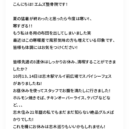
こんにちは！エムズ整骨院です！
夏の猛暑が終わったと思ったら今度は寒い！、
寒すぎる！！
もう私は冬用の布団を出してしまいました笑
最近はこの寒暖差で風邪気味の方も増えている印象です、
皆様も体調にはお気をつけください！
皆様先週の3連休はしっかりお休み、満喫することができま
したか？
10月13、14日は志木駅マルイ前広場でスパイシーフェス
がありましたね！
お昼休みを使ってスタッフでお腹を満たしに行きました！
ホルモン焼きそば、チキンオーバーライス、ケバブなどな
ど、、、
志木住み21年歴の私でもまだまだ知らない絶品グルメば
かりでした！
これを機にお休みは志木巡りもいいかもしれません！