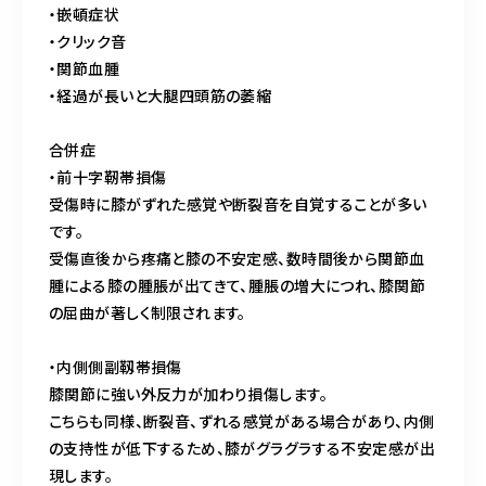
・嵌頓症状
・クリック音
・関節血腫
・経過が長いと大腿四頭筋の萎縮
合併症
・前十字靭帯損傷
受傷時に膝がずれた感覚や断裂音を自覚することが多い
です。
受傷直後から疼痛と膝の不安定感、数時間後から関節血
腫による膝の腫脹が出てきて、腫脹の増大につれ、膝関節
の屈曲が著しく制限されます。
・内側側副靱帯損傷
膝関節に強い外反力が加わり損傷します。
こちらも同様、断裂音、ずれる感覚がある場合があり、内側
の支持性が低下するため、膝がグラグラする不安定感が出
現します。