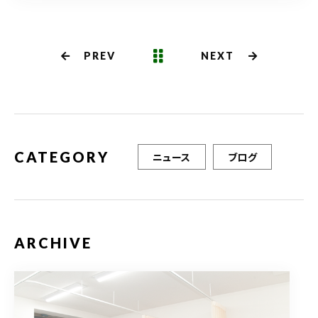
c
it
ai
e
te
l
b
r
PREV
NEXT
o
o
k
CATEGORY
ニュース
ブログ
ARCHIVE