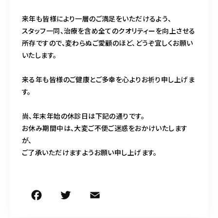
来年も皆様により一層のご満足をいただけるよう、
スタッフ一同、治療を含め全てのクオリティーを向上させる
所存ですので、変わらぬご愛顧のほど、どうぞ宜しくお願い
いたします。
来る年も皆様のご健康とご多幸を心よりお祈り申し上げま
す。
尚、年末年始の休診日は下記の通りです。
お休み期間中は、大変ご不便ご迷惑をおかけいたします
が、
ご了承いただけますようお願い申し上げます。
F
T
E
共
a
w
m
有