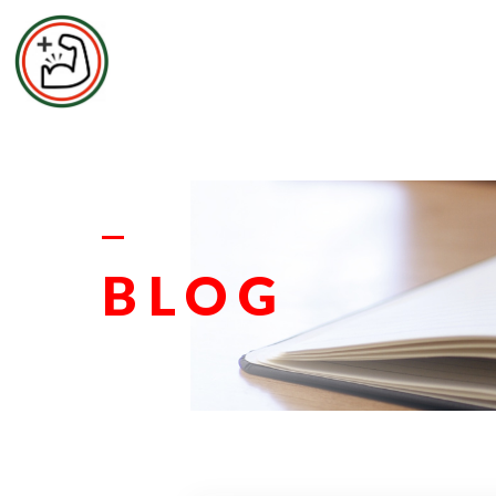
エムズ整
お
BLOG