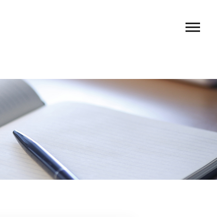
ー料金
フ紹介
セス