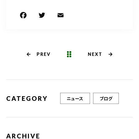
F
T
E
共
a
w
m
有
c
it
ai
e
te
l
b
r
PREV
NEXT
o
o
k
CATEGORY
ニュース
ブログ
ARCHIVE