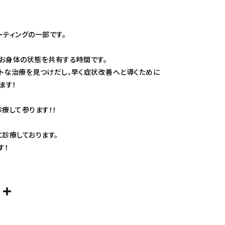
ーティングの一部です。
お身体の状態を共有する時間です。
トな治療を見つけだし、早く症状改善へと導くために
ます！
療して参ります！！
診療しております。
す！
共
m
有