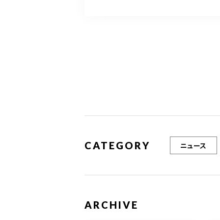
e
te
l
b
r
o
o
k
CATEGORY
ニュース
ARCHIVE