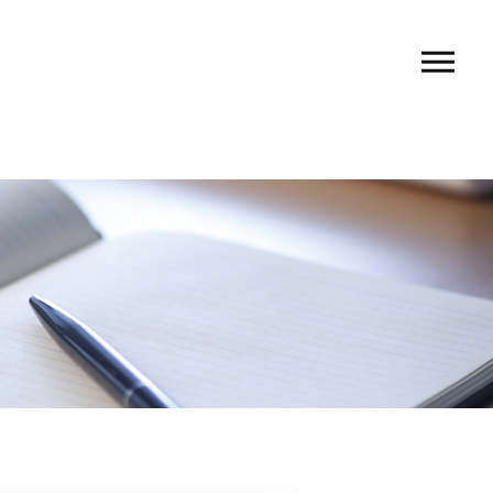
ー料金
フ紹介
セス