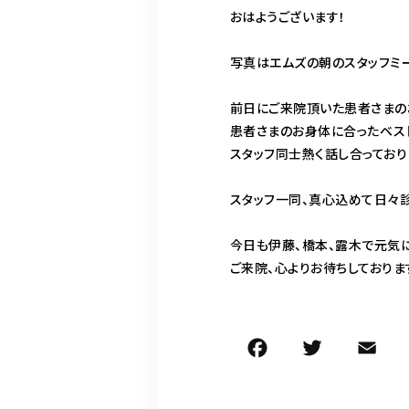
おはようございます！
写真はエムズの朝のスタッフミ
前日にご来院頂いた患者さまの
患者さまのお身体に合ったベス
スタッフ同士熱く話し合っており
スタッフ一同、真心込めて日々診
今日も伊藤、橋本、露木で元気に
ご来院、心よりお待ちしておりま
F
T
E
a
w
c
it
ai