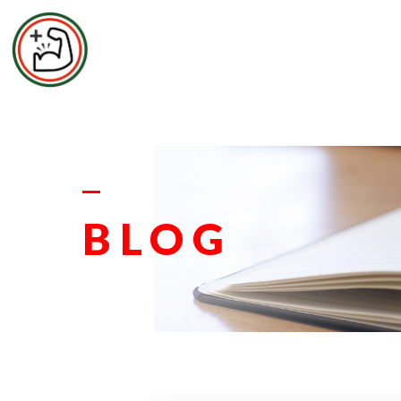
エムズ整
お
BLOG