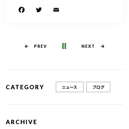
F
T
E
共
a
w
m
有
c
it
ai
e
te
l
b
r
PREV
NEXT
o
o
k
CATEGORY
ニュース
ブログ
ARCHIVE