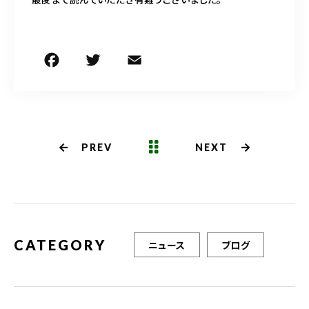
F
T
E
共
a
w
m
有
c
it
ai
e
te
l
b
r
PREV
NEXT
o
o
k
CATEGORY
ニュース
ブログ